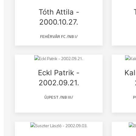
Tóth Attila -
2000.10.27.
FEHÉRVÁR FC /NB I/
Eckl Patrik -
Ka
2002.09.21.
ÚJPEST /NB III/
P