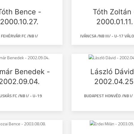
Tóth Bence -
Tóth Zoltán 
2000.10.27.
2000.01.11.
FEHÉRVÁR FC /NB I/
IVÁNCSA /NB III/ - U-17 VÁ
lmár Benedek -
László Dávid
2002.09.04.
2002.04.25
USKÁS FC /NB I/ - U-19
BUDAPEST HONVÉD /NB I/ 