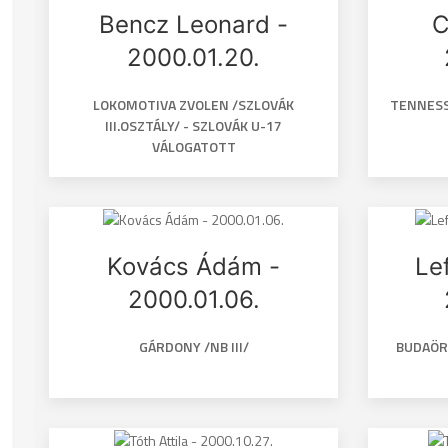
Bencz Leonard -
C
2000.01.20.
LOKOMOTIVA ZVOLEN /SZLOVÁK
TENNESS
III.OSZTÁLY/ - SZLOVÁK U-17
VÁLOGATOTT
Kovács Ádám -
Le
2000.01.06.
GÁRDONY /NB III/
BUDAÖRS