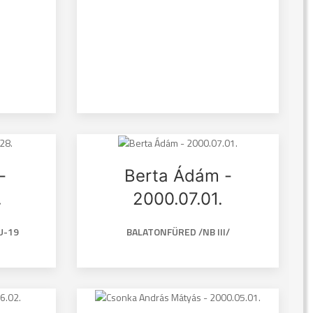
-
Berta Ádám -
.
2000.07.01.
U-19
BALATONFÜRED /NB III/