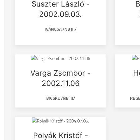
Suszter László -
B
2002.09.03.
IVÁNCSA /NB III/
Varga Zsombor -
H
2002.11.06
BICSKE /NB III/
REGE
Polyák Kristóf -