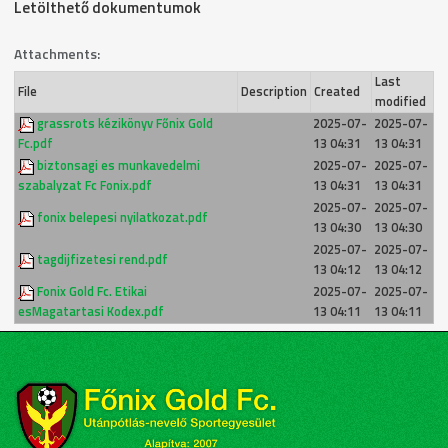
Letölthető dokumentumok
Attachments:
Last
File
Description
Created
modified
grassrots kézikönyv Főnix Gold
2025-07-
2025-07-
Fc.pdf
13 04:31
13 04:31
biztonsagi es munkavedelmi
2025-07-
2025-07-
szabalyzat Fc Fonix.pdf
13 04:31
13 04:31
2025-07-
2025-07-
fonix belepesi nyilatkozat.pdf
13 04:30
13 04:30
2025-07-
2025-07-
tagdijfizetesi rend.pdf
13 04:12
13 04:12
Fonix Gold Fc. Etikai
2025-07-
2025-07-
esMagatartasi Kodex.pdf
13 04:11
13 04:11