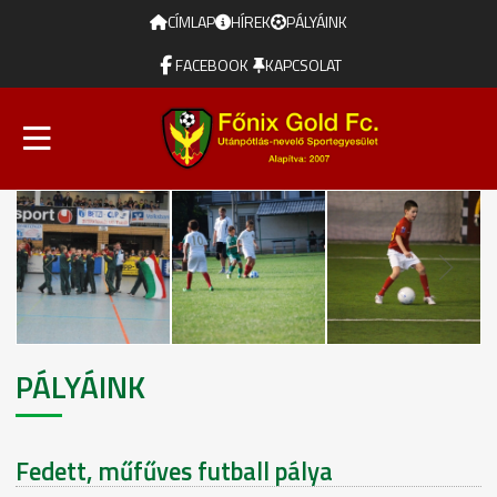
CÍMLAP
HÍREK
PÁLYÁINK
FACEBOOK
KAPCSOLAT
PÁLYÁINK
Fedett, műfűves futball pálya