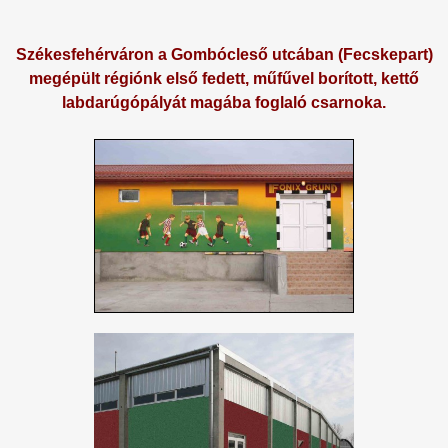
Székesfehérváron a Gombócleső utcában (Fecskepart)
megépült régiónk első fedett, műfűvel borított, kettő
labdarúgópályát magába foglaló csarnoka.