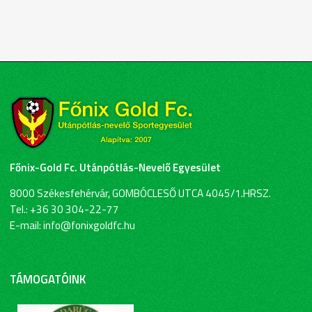
Főnix-Gold Fc. Utánpótlás-Nevelő Egyesület
8000 Székesfehérvár, GOMBÓCLESŐ UTCA 4045/1.HRSZ.
Tel.: +36 30 304-22-77
E-mail: info@fonixgoldfc.hu
TÁMOGATÓINK