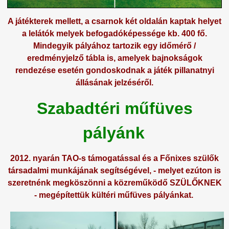
A játékterek mellett, a csarnok két oldalán kaptak helyet
a lelátók melyek befogadóképessége kb. 400 fő.
Mindegyik pályához tartozik egy időmérő /
eredményjelző tábla is, amelyek bajnokságok
rendezése esetén gondoskodnak a játék pillanatnyi
állásának jelzéséről.
Szabadtéri műfüves
pályánk
2012. nyarán TAO-s támogatással és a Főnixes szülők
társadalmi munkájának segítségével, - melyet ezúton is
szeretnénk megköszönni a közreműködő SZÜLŐKNEK
- megépítettük kültéri műfüves pályánkat.