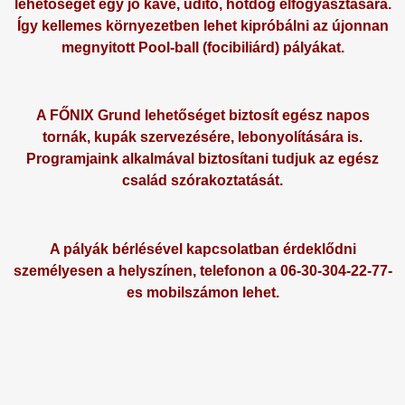
lehetőséget egy jó kávé, üdítő, hotdog elfogyasztására.
Így kellemes környezetben lehet kipróbálni az újonnan
megnyitott Pool-ball (focibiliárd) pályákat.
A FŐNIX Grund lehetőséget biztosít egész napos
tornák, kupák szervezésére, lebonyolítására is.
Programjaink alkalmával biztosítani tudjuk az egész
család szórakoztatását.
A pályák bérlésével kapcsolatban érdeklődni
személyesen a helyszínen, telefonon a 06-30-304-22-77-
es mobilszámon lehet.