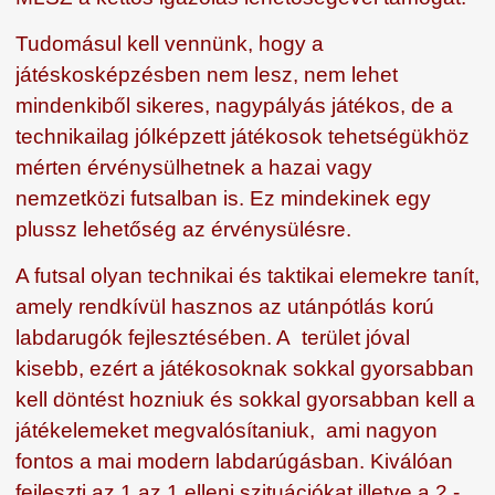
Tudomásul kell vennünk, hogy a
játéskosképzésben nem lesz, nem lehet
mindenkiből sikeres, nagypályás játékos, de a
technikailag jólképzett játékosok tehetségükhöz
mérten érvénysülhetnek a hazai vagy
nemzetközi futsalban is. Ez mindekinek egy
plussz lehetőség az érvénysülésre.
A futsal olyan technikai és taktikai elemekre tanít,
amely rendkívül hasznos az utánpótlás korú
labdarugók fejlesztésében. A terület jóval
kisebb, ezért a játékosoknak sokkal gyorsabban
kell döntést hozniuk és sokkal gyorsabban kell a
játékelemeket megvalósítaniuk, ami nagyon
fontos a mai modern labdarúgásban. Kiválóan
fejleszti az 1 az 1 elleni szituációkat illetve a 2 -