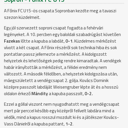
A Főnix FC U15-ös csapata Sopronban kezdte meg a tavaszi
szezon küzdelmeit.
Egy jól szervezett soproni csapat fogadta a fehérvári
legényeket. A 10. percben egy baloldali szabadrúgást követően
Fazekas
lőtte a kapuba a labdát,
0-1
. Küzdelmes mérkőzést
vívott a két csapat. A Főnix részéről sok technikai hiba és sok
pontatlan passz jellemezte a mérkőzést. A kidolgozott
helyzetek és lehetőségek pedig rendre kimaradtak. A vendégek
habár irányították a mérkőzést, a félidei eredmény nem
változott. A második félidőben, a helyzetek kidolgozása után,
máegszületett a vendégcsapat 2. gólja. Kovács Dominik
középre passzolt labdáját Weisengruber lépte át és a hosszú
oldalon érkező
Mándity
a kapuba passzolt,
0-2.
Ezzel a góllal viszont nem nyugodhatott meg a vendégcsapat
mert pár perccel később egy középről felívelt labdára mind a
védők, mind a kapus rosszul mozdult ki és a játékszer Kovács-
Vass Dánielről a kapuba pattant,
1-2
.