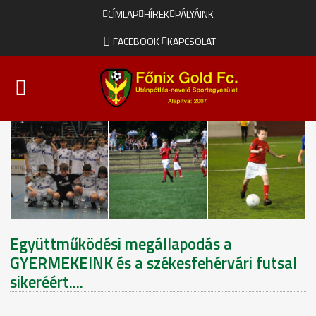
CÍMLAP
HÍREK
PÁLYÁINK
FACEBOOK
KAPCSOLAT
Együttműködési megállapodás a
GYERMEKEINK és a székesfehérvári futsal
sikeréért....