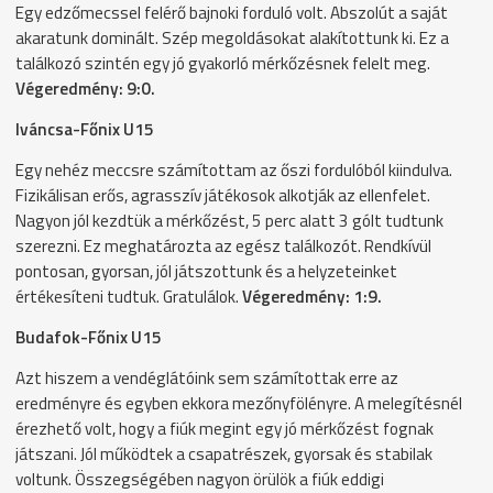
Egy edzőmecssel felérő bajnoki forduló volt. Abszolút a saját
akaratunk dominált. Szép megoldásokat alakítottunk ki. Ez a
találkozó szintén egy jó gyakorló mérkőzésnek felelt meg.
Végeredmény: 9:0.
Iváncsa-Főnix U15
Egy nehéz meccsre számítottam az őszi fordulóból kiindulva.
Fizikálisan erős, agrasszív játékosok alkotják az ellenfelet.
Nagyon jól kezdtük a mérkőzést, 5 perc alatt 3 gólt tudtunk
szerezni. Ez meghatározta az egész találkozót. Rendkívül
pontosan, gyorsan, jól játszottunk és a helyzeteinket
értékesíteni tudtuk. Gratulálok.
Végeredmény: 1:9.
Budafok-Főnix U15
Azt hiszem a vendéglátóink sem számítottak erre az
eredményre és egyben ekkora mezőnyfölényre. A melegítésnél
érezhető volt, hogy a fiúk megint egy jó mérkőzést fognak
játszani. Jól működtek a csapatrészek, gyorsak és stabilak
voltunk. Összegségében nagyon örülök a fiúk eddigi