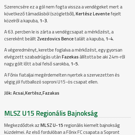
Szerencsére ez a gól nem fogta vissza a vendégeket mert a
következő támadásból (szögletből),
Kertész Levente
fejelt
közelről a kapuba,
1-3
.
A 63. percben le is zárta a vendégcsapat a mérkőzést, a
csereként beállt
Zvezdovics Bence
talált a kapuba,
1-4
.
A végeredményt, keretbe foglalva a mérkőzést, egy gyorsan
elvégzett szabadrúgás után
Fazekas
állította be aki 24m-ről
nagy gólt lőtt a bal felső sarokba,
1-5
.
A Főnix fiataljai megérdemelten nyertek a szervezetten és
végig jól futballozó soproni U15-ös csapat ellen.
Jók: Acsai,Kertész,Fazakas
MLSZ U15 Regionális Bajnokság
Megkezdődtek az
MLSZ U-15
regionális kiemelt bajnokság
küzdelmei. Az első fordulóban a Főnix FC csapata a Sopront