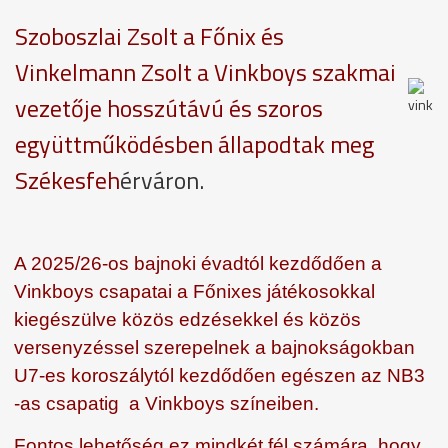
Szoboszlai Zsolt a Főnix és
Vinkelmann Zsolt a Vinkboys szakmai
vezetője hosszútávú és szoros
együttműködésben állapodtak meg
Székesfeh
érváron.
A 2025/26-os bajnoki évadtól kezdődően a
Vinkboys csapatai a Főnixes játékosokkal
kiegészülve közös edzésekkel és közös
versenyzéssel szerepelnek a bajnokságokban
U7-es koroszálytól kezdődően egészen az NB3
-as csapatig a Vinkboys színeiben.
Fontos lehetőség ez mindkét fél számára, hogy