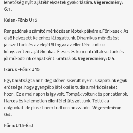
lehetőség nyílt a játékhelyzetek gyakorlására.
Végeredmény:
6:1.
Kelen-Főnix U15
Rangadónak számító mérkőzésen léptek pályára a Főnixesek. Az
első helyezett Kelenhez látogattunk. Dinamikus mérkőzést
játszottunk és az elejétől fogva az ellenfélre tudtuk
kényszeríteni a játékunkat. Élesek és koncentráltak voltunk és
jól működtünk csapatként. Gratulálok.
Végeredmény: 0:4.
Ikarus -Főnix U15
Egy barátságtalan hideg időben sikerült nyerni. Csapatunk egyik
erőssége, hogy gyengébb játékkal is tudja a mérkőzéseket
hozni. Ez a mai napon is így volt. Tompák voltunk és pontatlanok.
Harcos és kellemetlen ellenféllel játszottunk. Tettük a
dolgunkat, de pluszt nem tudtunk hozzáadni.
Végeredmény:
0:4.
Főnix U15-Érd