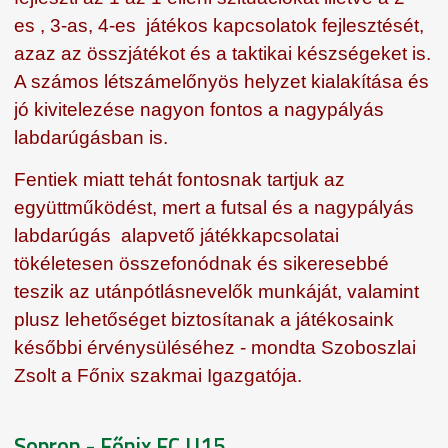
es , 3-as, 4-es játékos kapcsolatok fejlesztését,
azaz az összjátékot és a taktikai készségeket is.
A számos létszámelőnyös helyzet kialakítása és
jó kivitelezése nagyon fontos a nagypályás
labdarúgásban is.
Fentiek miatt tehát fontosnak tartjuk az
együttműködést, mert a futsal és a nagypályás
labdarúgás alapvető játékkapcsolatai
tökéletesen összefonódnak és sikeresebbé
teszik az utánpótlásnevelők munkáját, valamint
plusz lehetőséget biztosítanak a játékosaink
későbbi érvénysüléséhez - mondta Szoboszlai
Zsolt a Főnix szakmai Igazgatója.
Sopron - Főnix FC U15