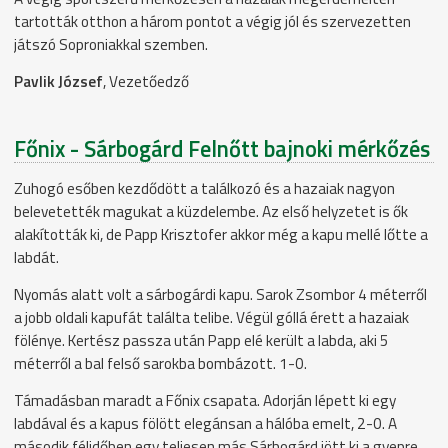
tartották otthon a három pontot a végig jól és szervezetten
játszó Soproniakkal szemben.
Pavlik József
, Vezetőedző
Főnix - Sárbogárd Felnőtt bajnoki mérkőzés
Zuhogó esőben kezdődött a találkozó és a hazaiak nagyon
belevetették magukat a küzdelembe. Az első helyzetet is ők
alakították ki, de Papp Krisztofer akkor még a kapu mellé lőtte a
labdát.
Nyomás alatt volt a sárbogárdi kapu. Sarok Zsombor 4 méterről
a jobb oldali kapufát találta telibe. Végül góllá érett a hazaiak
fölénye. Kertész passza után Papp elé került a labda, aki 5
méterről a bal felső sarokba bombázott. 1-0.
Támadásban maradt a Főnix csapata. Adorján lépett ki egy
labdával és a kapus fölött elegánsan a hálóba emelt, 2-0. A
második félidőben egy teljesen más Sárbogárd jött ki a gyepre,