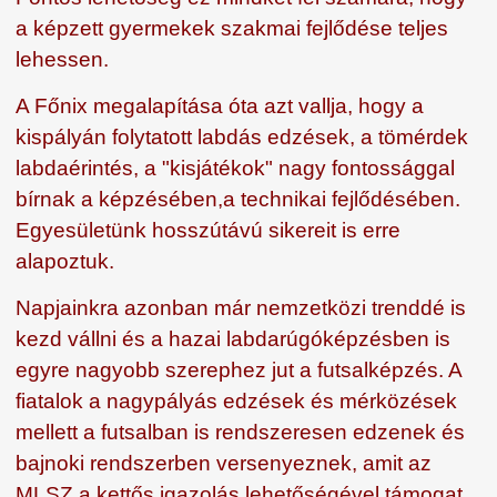
a képzett gyermekek szakmai fejlődése teljes
lehessen.
A Főnix megalapítása óta azt vallja, hogy a
kispályán folytatott labdás edzések, a tömérdek
labdaérintés, a "kisjátékok" nagy fontossággal
bírnak a képzésében,a technikai fejlődésében.
Egyesületünk hosszútávú sikereit is erre
alapoztuk.
Napjainkra azonban már nemzetközi trenddé is
kezd vállni és a hazai labdarúgóképzésben is
egyre nagyobb szerephez jut a futsalképzés. A
fiatalok a nagypályás edzések és mérközések
mellett a futsalban is rendszeresen edzenek és
bajnoki rendszerben versenyeznek, amit az
MLSZ a kettős igazolás lehetőségével támogat.