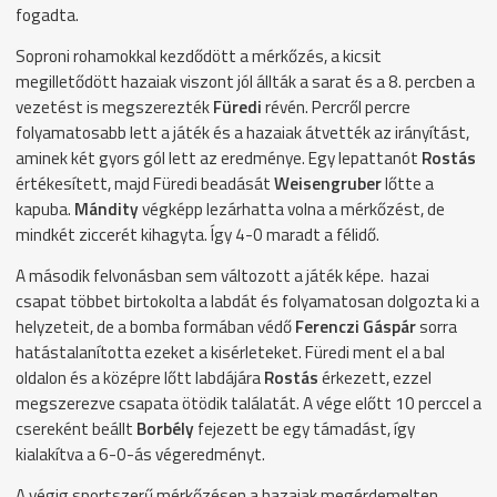
fogadta.
Soproni rohamokkal kezdődött a mérkőzés, a kicsit
megilletődött hazaiak viszont jól állták a sarat és a 8. percben a
vezetést is megszerezték
Füredi
révén. Percről percre
folyamatosabb lett a játék és a hazaiak átvették az irányítást,
aminek két gyors gól lett az eredménye. Egy lepattanót
Rostás
értékesített, majd Füredi beadását
Weisengruber
lőtte a
kapuba.
Mándity
végképp lezárhatta volna a mérkőzést, de
mindkét ziccerét kihagyta. Így 4-0 maradt a félidő.
A második felvonásban sem változott a játék képe. hazai
csapat többet birtokolta a labdát és folyamatosan dolgozta ki a
helyzeteit, de a bomba formában védő
Ferenczi Gáspár
sorra
hatástalanította ezeket a kisérleteket. Füredi ment el a bal
oldalon és a középre lőtt labdájára
Rostás
érkezett, ezzel
megszerezve csapata ötödik találatát. A vége előtt 10 perccel a
csereként beállt
Borbély
fejezett be egy támadást, így
kialakítva a 6-0-ás végeredményt.
A végig sportszerű mérkőzésen a hazaiak megérdemelten