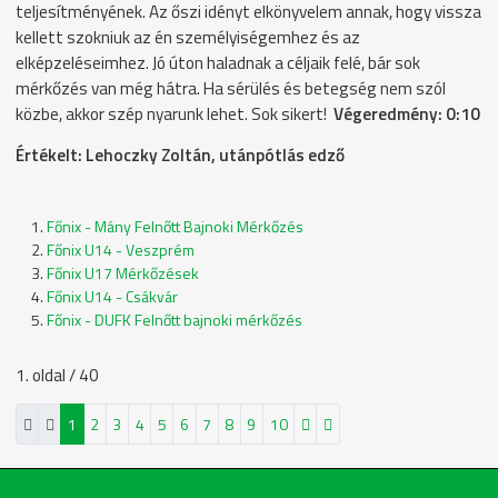
teljesítményének. Az őszi idényt elkönyvelem annak, hogy vissza
kellett szokniuk az én személyiségemhez és az
elképzeléseimhez. Jó úton haladnak a céljaik felé, bár sok
mérkőzés van még hátra. Ha sérülés és betegség nem szól
közbe, akkor szép nyarunk lehet. Sok sikert!
Végeredmény: 0:10
Értékelt: Lehoczky Zoltán, utánpótlás edző
Főnix - Mány Felnőtt Bajnoki Mérkőzés
Főnix U14 - Veszprém
Főnix U17 Mérkőzések
Főnix U14 - Csákvár
Főnix - DUFK Felnőtt bajnoki mérkőzés
1. oldal / 40
1
2
3
4
5
6
7
8
9
10