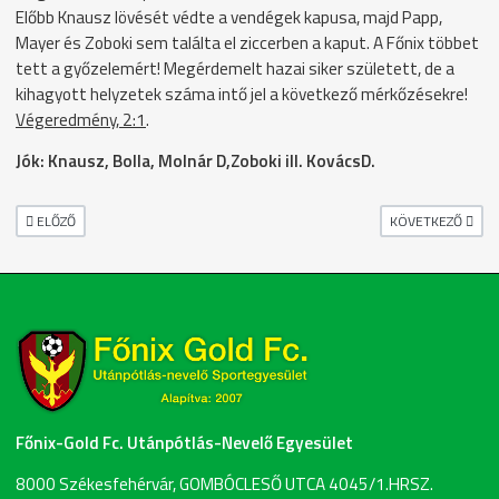
Előbb Knausz lövését védte a vendégek kapusa, majd Papp,
Mayer és Zoboki sem találta el ziccerben a kaput. A Főnix többet
tett a győzelemért! Megérdemelt hazai siker született, de a
kihagyott helyzetek száma intő jel a következő mérkőzésekre!
Végeredmény, 2:1
.
Jók: Knausz, Bolla, Molnár D,Zoboki ill. KovácsD.
ELŐZŐ CIKK: FŐNIX U14 - CSÁKVÁR
KÖVETKEZŐ CIKK:
ELŐZŐ
KÖVETKEZŐ
Főnix-Gold Fc. Utánpótlás-Nevelő Egyesület
8000 Székesfehérvár, GOMBÓCLESŐ UTCA 4045/1.HRSZ.