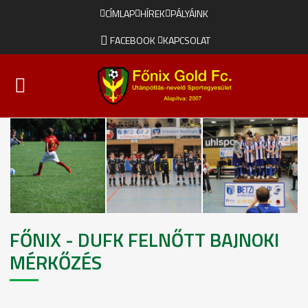
CÍMLAP
HÍREK
PÁLYÁINK
FACEBOOK
KAPCSOLAT
FŐNIX - DUFK FELNŐTT BAJNOKI
MÉRKŐZÉS