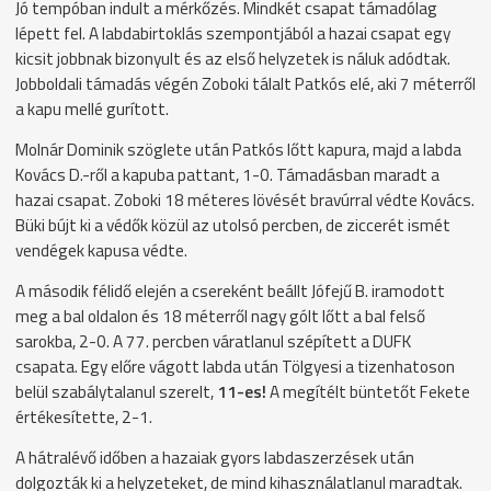
Jó tempóban indult a mérkőzés. Mindkét csapat támadólag
lépett fel. A labdabirtoklás szempontjából a hazai csapat egy
kicsit jobbnak bizonyult és az első helyzetek is náluk adódtak.
Jobboldali támadás végén Zoboki tálalt Patkós elé, aki 7 méterről
a kapu mellé gurított.
Molnár Dominik szöglete után Patkós lőtt kapura, majd a labda
Kovács D.-ről a kapuba pattant, 1-0. Támadásban maradt a
hazai csapat. Zoboki 18 méteres lövését bravúrral védte Kovács.
Büki bújt ki a védők közül az utolsó percben, de ziccerét ismét
vendégek kapusa védte.
A második félidő elején a csereként beállt Jófejű B. iramodott
meg a bal oldalon és 18 méterről nagy gólt lőtt a bal felső
sarokba, 2-0. A 77. percben váratlanul szépített a DUFK
csapata. Egy előre vágott labda után Tölgyesi a tizenhatoson
belül szabálytalanul szerelt,
11-es!
A megítélt büntetőt Fekete
értékesítette, 2-1.
A hátralévő időben a hazaiak gyors labdaszerzések után
dolgozták ki a helyzeteket, de mind kihasználatlanul maradtak.