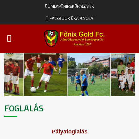
CÍMLAP
HÍREK
PÁLYÁINK
FACEBOOK
KAPCSOLAT
FOGLALÁS
Pályafoglalás