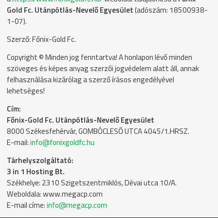
Gold Fc. Utánpótlás-Nevelő Egyesület
(adószám: 18500938-
1-07).
Szerző: Főnix-Gold Fc.
Copyright © Minden jog fenntartva! A honlapon lévő minden
szöveges és képes anyag szerzői jogvédelem alatt áll, annak
felhasználása kizárólag a szerző írásos engedélyével
lehetséges!
Cím:
Főnix-Gold Fc. Utánpótlás-Nevelő Egyesület
8000 Székesfehérvár, GOMBÓCLESŐ UTCA 4045/1.HRSZ.
E-mail:
info@fonixgoldfc.hu
Tárhelyszolgáltató:
3 in 1 Hosting Bt.
Székhelye: 2310 Szigetszentmiklós, Dévai utca 10/A.
Weboldala: www.megacp.com
E-mail címe:
info@megacp.com