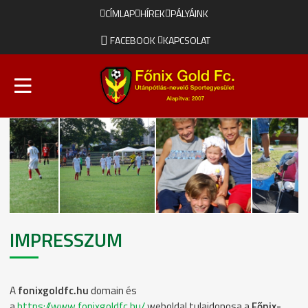
CÍMLAP
HÍREK
PÁLYÁINK
FACEBOOK
KAPCSOLAT
IMPRESSZUM
A
fonixgoldfc.hu
domain és
a
https://www.fonixgoldfc.hu/
weboldal tulajdonosa a
Főnix-