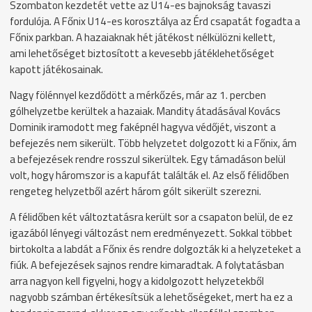
Szombaton kezdetét vette az U14-es bajnokság tavaszi
fordulója. A Főnix U14-es korosztálya az Érd csapatát fogadta a
Főnix parkban. A hazaiaknak hét játékost nélkülözni kellett,
ami lehetőséget biztosított a kevesebb játéklehetőséget
kapott játékosainak.
Nagy fölénnyel kezdődött a mérkőzés, már az 1. percben
gólhelyzetbe kerültek a hazaiak. Mandity átadásával Kovács
Dominik iramodott meg faképnél hagyva védőjét, viszont a
befejezés nem sikerült. Több helyzetet dolgozott ki a Főnix, ám
a befejezések rendre rosszul sikerültek. Egy támadáson belül
volt, hogy háromszor is a kapufát találták el. Az első félidőben
rengeteg helyzetből azért három gólt sikerült szerezni.
A félidőben két változtatásra került sor a csapaton belül, de ez
igazából lényegi változást nem eredményezett. Sokkal többet
birtokolta a labdát a Főnix és rendre dolgozták ki a helyzeteket a
fiúk. A befejezések sajnos rendre kimaradtak. A folytatásban
arra nagyon kell figyelni, hogy a kidolgozott helyzetekből
nagyobb számban értékesítsük a lehetőségeket, mert ha ez a