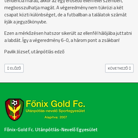
tendencia marad, akkor az egy erősebb ellenféllel szemben,
megbosszulhatja magát. A végeredmény nem tükrözi a két
csapat közti különbséget, de a futballban a találatok számát
írják a jegyzőkönyvbe.
Ezen a mérkőzésen hatszor sikerült az ellenfél hálójába juttatni
a labdát. Így a végeredmény 6-0, a három pont a zsákban!
Pavlik József, utánpótlás edző
ELŐZŐ CIKK: FŐNIX - MARTONVÁSÁR FELNŐTT BAJNOKI MÉRKŐZÉS
KÖVETKEZŐ CIKK:
ELŐZŐ
KÖVETKEZŐ
Főnix-Gold Fc. Utánpótlás-Nevelő Egyesület